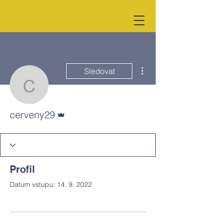
Další akce
Sledovat
cerveny29
Správce
cerveny29
Profil
Datum vstupu: 14. 9. 2022