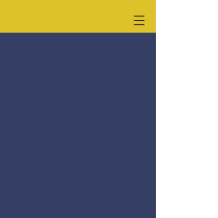
Jsme tady pro Vás - ABS Group, s.r.o.
Tel:
777 076 139
Náchodská 2548/77
pco@abs-group.cz
193 00 Praha 9
© ABS Group, s.r.o. 2023